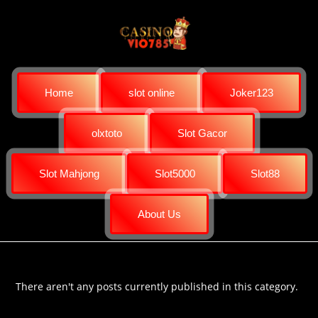
Home
slot online
Joker123
olxtoto
Slot Gacor
Slot Mahjong
Slot5000
Slot88
About Us
There aren't any posts currently published in this category.