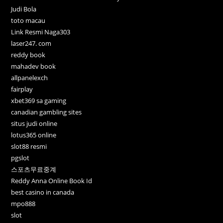
Judi Bola
toto macau
Link Resmi Naga303
laser247. com
reddy book
mahadev book
allpanelexch
fairplay
xbet369 sa gaming
canadian gambling sites
situs judi online
lotus365 online
slot88 resmi
pgslot
스포츠무료중계
Reddy Anna Online Book Id
best casino in canada
mpo888
slot