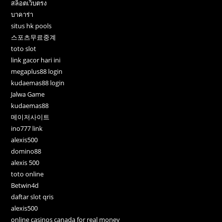
สล็อตเว็บตรง
บาคาร่า
situs hk pools
스포츠무료중계
toto slot
link gacor hari ini
megaplus88 login
kudaemas88 login
Jalwa Game
kudaemas88
메이저사이트
ino777 link
alexis500
domino88
alexis 500
toto online
Betwin4d
daftar slot qris
alexis500
online casinos canada for real money